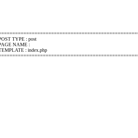
==================================================
POST TYPE : post
PAGE NAME :
TEMPLATE : index.php
==================================================