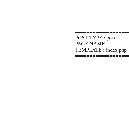
==================
POST TYPE : post
PAGE NAME :
TEMPLATE : index.php
==================