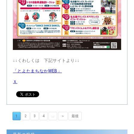
↓↓くわしくは 下記サイトより↓↓
「とよたまちなかWEB」
Ｘ
1
2
3
4
...
＞
最後