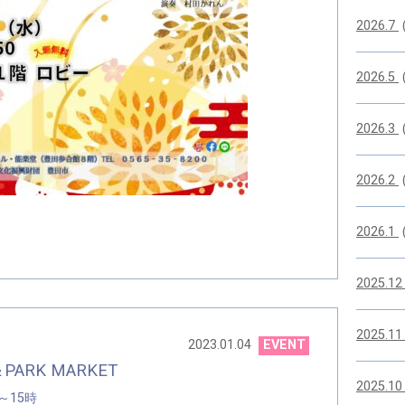
2026.7
2026.5
2026.3
2026.2
2026.1
2025.1
2025.1
2023.01.04
EVENT
ARK MARKET
2025.1
～15時