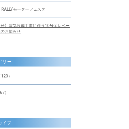
Y！RALLYモーターフェスタ
せ】電気設備工事に伴う10号エレベー
止のお知らせ
ゴリー
（120）
67）
カイブ