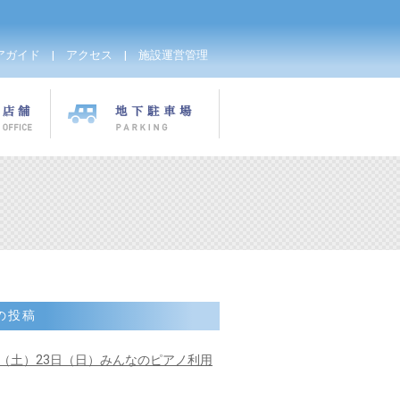
アガイド
|
アクセス
|
施設運営管理
の投稿
日（土）23日（日）みんなのピアノ利用