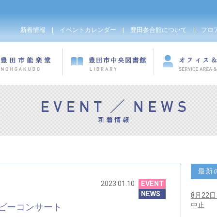
新着情報
|
イベントカレンダー
|
豊田参合館について
|
フロ
最新
2023.01.10
EVENT
NEWS
8月22
中止
ビーコンサート