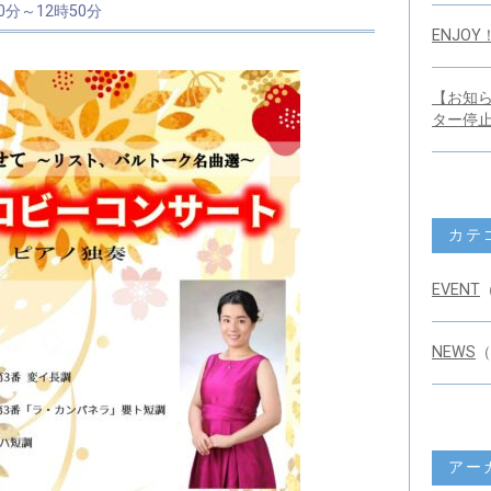
0分～12時50分
ENJO
【お知ら
ター停
カテ
EVENT
NEWS
（
アー