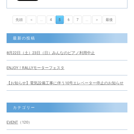
先頭
＜
...
4
5
6
7
...
＞
最後
最新の投稿
8月22日（土）23日（日）みんなのピアノ利用中止
ENJOY！RALLYモーターフェスタ
【お知らせ】電気設備工事に伴う10号エレベーター停止のお知らせ
カテゴリー
EVENT
（120）